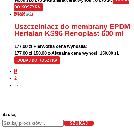
99,69 zł.
84,75
zł
Aktualna cena wynosi: 84,75 zł.
DODAJ
DO KOSZYKA
-15%
Uszczelniacz do membrany EPDM
Hertalan KS96 Renoplast 600 ml
177,00
zł
Pierwotna cena wynosiła:
177,00 zł.
150,00
zł
Aktualna cena wynosi: 150,00 zł.
DODAJ DO KOSZYKA
1
2
→
Szukaj
SZUKAJ