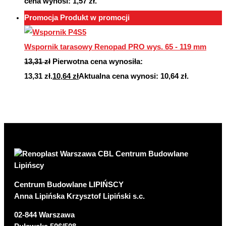
cena wynosi: 1,57 zł.
Promocja
Produkt w promocji
Wspornik tarasowy Renopad PRO wys. 65 - 119 mm
13,31
zł
Pierwotna cena wynosiła:
13,31 zł.
10,64
zł
Aktualna cena wynosi: 10,64 zł.
Centrum Budowlane LIPIŃSCY
Anna Lipińska Krzysztof Lipiński s.c.
02-844 Warszawa