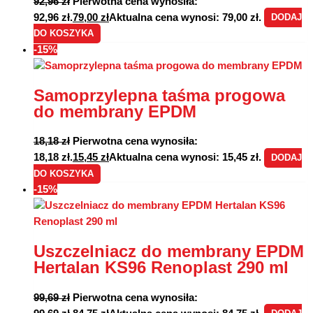
92,96
zł
Pierwotna cena wynosiła:
92,96 zł.
79,00
zł
Aktualna cena wynosi: 79,00 zł.
DODAJ
DO KOSZYKA
-15%
Samoprzylepna taśma progowa
do membrany EPDM
18,18
zł
Pierwotna cena wynosiła:
18,18 zł.
15,45
zł
Aktualna cena wynosi: 15,45 zł.
DODAJ
DO KOSZYKA
-15%
Uszczelniacz do membrany EPDM
Hertalan KS96 Renoplast 290 ml
99,69
zł
Pierwotna cena wynosiła: