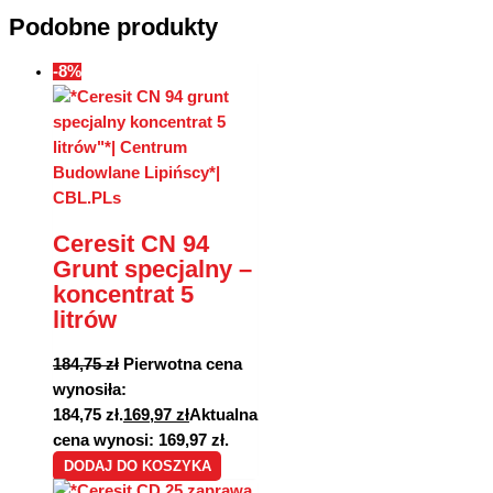
Podobne produkty
-8%
Ceresit CN 94
Grunt specjalny –
koncentrat 5
litrów
184,75
zł
Pierwotna cena
wynosiła:
184,75 zł.
169,97
zł
Aktualna
cena wynosi: 169,97 zł.
DODAJ DO KOSZYKA