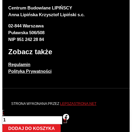
Centrum Budowlane LIPIŃSCY
Anna Lipińska Krzysztof Lipiński s.c.
02-844 Warszawa
Puławska 506/508
NIP 951 242 28 84
Zobacz także
Regulamin
Polityka Prywatności
STRONA WYKONANA PRZEZ
LEPSZASTRONA.NET
-
ilość Ceresit CN 94 Grunt specjalny - koncentrat 1 litr
+
DODAJ DO KOSZYKA