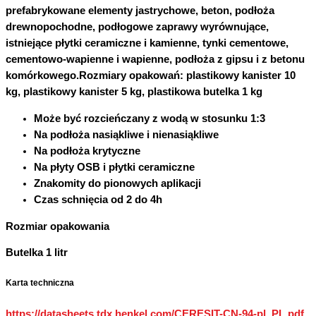
prefabrykowane elementy jastrychowe, beton, podłoża
drewnopochodne, podłogowe zaprawy wyrównujące,
istniejące płytki ceramiczne i kamienne, tynki cementowe,
cementowo-wapienne i wapienne, podłoża z gipsu i z betonu
komórkowego.Rozmiary opakowań: plastikowy kanister 10
kg, plastikowy kanister 5 kg,
plastikowa butelka 1 kg
Może być rozcieńczany z wodą w stosunku 1:3
Na podłoża nasiąkliwe i nienasiąkliwe
Na podłoża krytyczne
Na płyty OSB i płytki ceramiczne
Znakomity do pionowych aplikacji
Czas schnięcia od 2 do 4h
Rozmiar opakowania
Butelka 1 litr
Karta techniczna
https://datasheets.tdx.henkel.com/CERESIT-CN-94-pl_PL.pdf