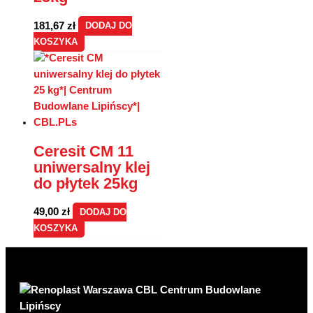
181,67
zł
DODAJ DO
KOSZYKA
Ceresit CM 11
uniwersalny klej
do płytek 25kg
49,00
zł
DODAJ DO
KOSZYKA