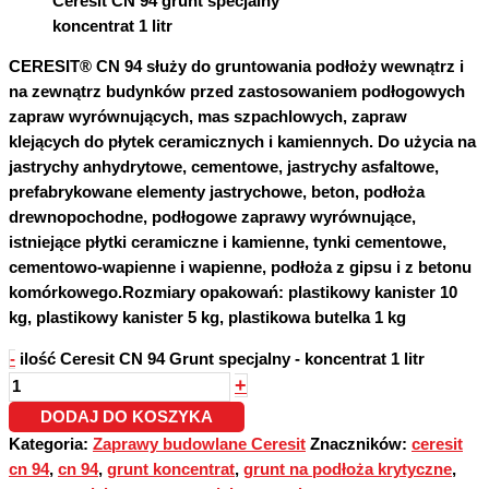
Ceresit CN 94 grunt specjalny
koncentrat 1 litr
CERESIT® CN 94 służy do gruntowania podłoży wewnątrz i
na zewnątrz budynków przed zastosowaniem podłogowych
zapraw wyrównujących, mas szpachlowych, zapraw
klejących do płytek ceramicznych i kamiennych. Do użycia na
jastrychy anhydrytowe, cementowe, jastrychy asfaltowe,
prefabrykowane elementy jastrychowe, beton, podłoża
drewnopochodne, podłogowe zaprawy wyrównujące,
istniejące płytki ceramiczne i kamienne, tynki cementowe,
cementowo-wapienne i wapienne, podłoża z gipsu i z betonu
komórkowego.Rozmiary opakowań: plastikowy kanister 10
kg, plastikowy kanister 5 kg,
plastikowa butelka 1 kg
-
ilość Ceresit CN 94 Grunt specjalny - koncentrat 1 litr
+
DODAJ DO KOSZYKA
Kategoria:
Zaprawy budowlane Ceresit
Znaczników:
ceresit
cn 94
,
cn 94
,
grunt koncentrat
,
grunt na podłoża krytyczne
,