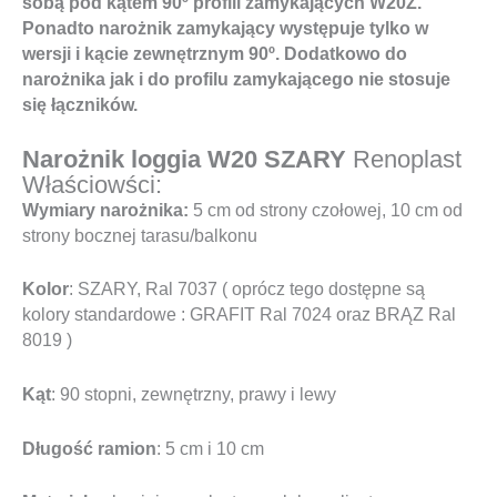
sobą pod kątem 90º profili zamykających W20Z.
Ponadto narożnik zamykający występuje tylko w
wersji i kącie zewnętrznym 90º. Dodatkowo do
narożnika jak i do profilu zamykającego nie stosuje
się łączników.
Narożnik loggia W20 SZARY
Renoplast
Właściowści:
Wymiary narożnika:
5 cm od strony czołowej, 10 cm od
strony bocznej tarasu/balkonu
Kolor
: SZARY, Ral 7037 ( oprócz tego dostępne są
kolory standardowe : GRAFIT Ral 7024 oraz BRĄZ Ral
8019 )
Kąt
: 90 stopni, zewnętrzny, prawy i lewy
Długość ramion
: 5 cm i 10 cm