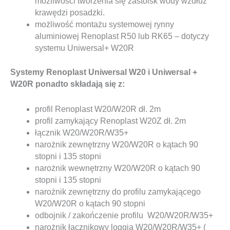
możliwości tworzenia się zastoisk wody wzdłuż
krawędzi posadzki.
możliwość montażu systemowej rynny
aluminiowej Renoplast R50 lub RK65 – dotyczy
systemu Uniwersal+ W20R
Systemy Renoplast Uniwersal W20 i Uniwersal +
W20R ponadto składają się z:
profil Renoplast W20/W20R dł. 2m
profil zamykający Renoplast W20Z dł. 2m
łącznik W20/W20R/W35+
narożnik zewnętrzny W20/W20R o kątach 90
stopni i 135 stopni
narożnik wewnętrzny W20/W20R o kątach 90
stopni i 135 stopni
narożnik zewnętrzny do profilu zamykającego
W20/W20R o kątach 90 stopni
odbojnik / zakończenie profilu W20/W20R/W35+
narożnik łącznikowy loggia W20/W20R/W35+ (