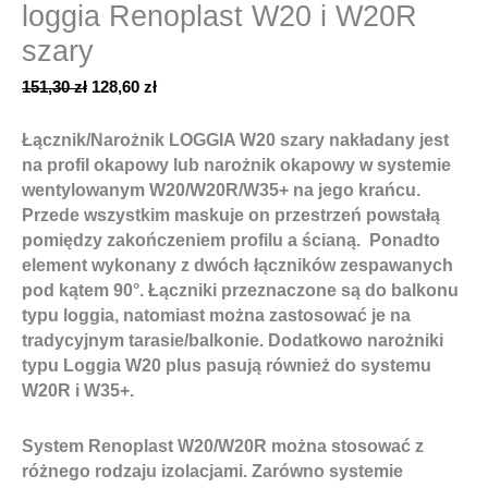
loggia Renoplast W20 i W20R
szary
151,30
zł
128,60
zł
Łącznik/Narożnik LOGGIA W20 szary
nakładany jest
na profil okapowy lub narożnik okapowy w systemie
wentylowanym
W20/W20R/W35+
na jego krańcu.
Przede wszystkim maskuje on przestrzeń powstałą
pomiędzy zakończeniem profilu a ścianą. Ponadto
element wykonany z dwóch łączników zespawanych
pod kątem 90°. Łączniki przeznaczone są do balkonu
typu loggia, natomiast można zastosować je na
tradycyjnym tarasie/balkonie.
Dodatkowo narożniki
typu Loggia W20 plus pasują również do systemu
W20R i W35+.
System Renoplast W20/W20R można stosować z
różnego rodzaju izolacjami. Zarówno systemie