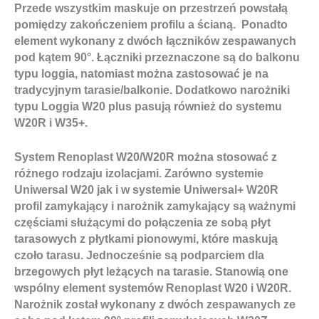
Przede wszystkim maskuje on przestrzeń powstałą
pomiędzy zakończeniem profilu a ścianą. Ponadto
element wykonany z dwóch łączników zespawanych
pod kątem 90°. Łączniki przeznaczone są do balkonu
typu loggia, natomiast można zastosować je na
tradycyjnym tarasie/balkonie.
Dodatkowo narożniki
typu Loggia W20 plus pasują również do systemu
W20R i W35+.
System Renoplast W20/W20R można stosować z
różnego rodzaju izolacjami. Zarówno systemie
Uniwersal W20 jak i w systemie Uniwersal+ W20R
profil zamykający i narożnik zamykający są ważnymi
częściami służącymi do połączenia ze sobą płyt
tarasowych z płytkami pionowymi, które maskują
czoło tarasu. Jednocześnie są podparciem dla
brzegowych płyt leżących na tarasie. Stanowią one
wspólny element systemów Renoplast W20 i W20R.
Narożnik został wykonany z dwóch zespawanych ze