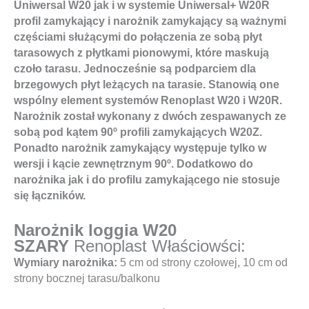
Uniwersal W20 jak i w systemie Uniwersal+ W20R
profil zamykający i narożnik zamykający są ważnymi
częściami służącymi do połączenia ze sobą płyt
tarasowych z płytkami pionowymi, które maskują
czoło tarasu. Jednocześnie są podparciem dla
brzegowych płyt leżących na tarasie. Stanowią one
wspólny element systemów Renoplast W20 i W20R.
Narożnik został wykonany z dwóch zespawanych ze
sobą pod kątem 90º profili zamykających W20Z.
Ponadto narożnik zamykający występuje tylko w
wersji i kącie zewnętrznym 90º. Dodatkowo do
narożnika jak i do profilu zamykającego nie stosuje
się łączników.
Narożnik loggia W20
SZARY
Renoplast Właściowści:
Wymiary narożnika:
5 cm od strony czołowej, 10 cm od
strony bocznej tarasu/balkonu