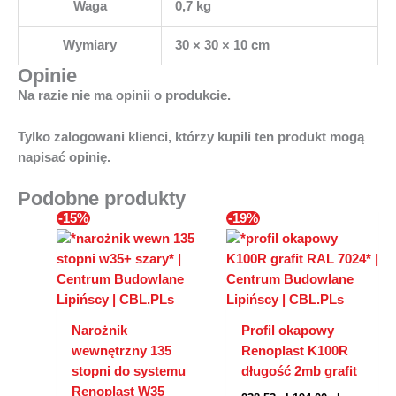
Waga
0,7 kg
Wymiary
30 × 30 × 10 cm
Opinie
Na razie nie ma opinii o produkcie.
Tylko zalogowani klienci, którzy kupili ten produkt mogą
napisać opinię.
Podobne produkty
Pierwotna
Aktualna
Pierwotna
Aktualna
-15%
-19%
cena
cena
cena
cena
wynosiła:
wynosi:
wynosiła:
wynosi:
162,20 zł.
137,80 zł.
238,53 zł.
194,00 zł.
Narożnik
Profil okapowy
wewnętrzny 135
Renoplast K100R
stopni do systemu
długość 2mb grafit
Renoplast W35