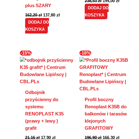
238,53
zł
194,00
zł
plus SZARY
DODAJ DO
162,20
zł
137,80
zł
KOSZYKA
DODAJ DO
KOSZYKA
Pierwotna
Aktualna
Pierwotna
Aktualna
-15%
-16%
cena
cena
cena
cena
wynosiła:
wynosi:
wynosiła:
wynosi:
21,16 zł.
17,90 zł.
196,90 zł.
166,30 zł.
Odbojnik
przyścienny do
Profil boczny
systemu
Renoplast K35B do
RENOPLAST K35
balkonów i tarasów
(prawy + lewy )
klejonych
grafit
GRAFITOWY
21,16
zł
17,90
zł
196,90
zł
166,30
zł