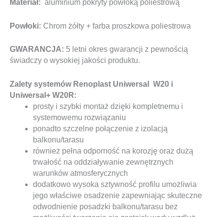
Materiał:
aluminium pokryty powłoką poliestrową
Powłoki:
Chrom żółty + farba proszkowa poliestrowa
GWARANCJA:
5 letni okres gwarancji z pewnością
świadczy o wysokiej jakości produktu.
Zalety systemów Renoplast Uniwersal W20 i
Uniwersal+ W20R:
prosty i szybki montaż dzięki kompletnemu i
systemowemu rozwiązaniu
ponadto szczelne połączenie z izolacją
balkonu/tarasu
również pełna odporność na korozję oraz dużą
trwałość na oddziaływanie zewnętrznych
warunków atmosferycznych
dodatkowo wysoka sztywność profilu umożliwia
jego właściwe osadzenie zapewniając skuteczne
odwodnienie posadzki balkonu/tarasu bez