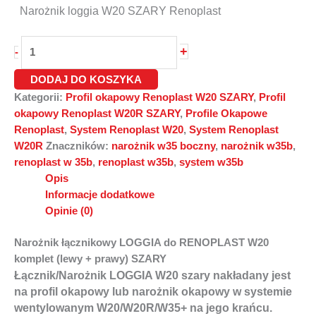
Narożnik loggia W20 SZARY Renoplast
+
-
DODAJ DO KOSZYKA
Kategorii:
Profil okapowy Renoplast W20 SZARY
,
Profil
okapowy Renoplast W20R SZARY
,
Profile Okapowe
Renoplast
,
System Renoplast W20
,
System Renoplast
W20R
Znaczników:
narożnik w35 boczny
,
narożnik w35b
,
renoplast w 35b
,
renoplast w35b
,
system w35b
Opis
Informacje dodatkowe
Opinie (0)
Narożnik łącznikowy LOGGIA do RENOPLAST W20
komplet (lewy + prawy) SZARY
Łącznik/Narożnik LOGGIA W20 szary
nakładany jest
na profil okapowy lub narożnik okapowy w systemie
wentylowanym
W20/W20R/W35+
na jego krańcu.