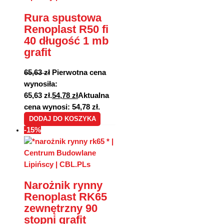
Rura spustowa
Renoplast R50 fi
40 długość 1 mb
grafit
65,63
zł
Pierwotna cena
wynosiła:
65,63 zł.
54,78
zł
Aktualna
cena wynosi: 54,78 zł.
DODAJ DO KOSZYKA
-15%
Narożnik rynny
Renoplast RK65
zewnętrzny 90
stopni grafit