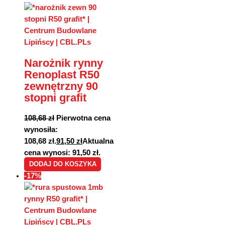
Narożnik rynny
Renoplast R50
zewnętrzny 90
stopni grafit
108,68
zł
Pierwotna cena
wynosiła:
108,68 zł.
91,50
zł
Aktualna
cena wynosi: 91,50 zł.
DODAJ DO KOSZYKA
-17%