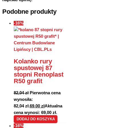
Podobne produkty
-16%
Kolanko rury
spustowej 87
stopni Renoplast
R50 grafit
82,04
zł
Pierwotna cena
wynosiła:
82,04 zł.
69,00
zł
Aktualna
cena wynosi: 69,00 zł.
DODAJ DO KOSZYKA
-16%