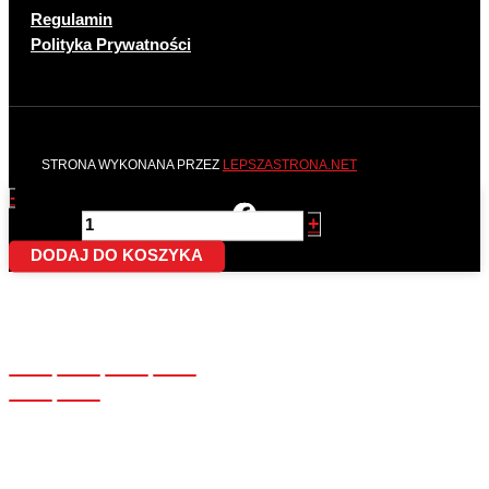
Regulamin
Polityka Prywatności
STRONA WYKONANA PRZEZ
LEPSZASTRONA.NET
-
ilość Rura spustowa Renoplast R50 fi 40 długość 2 mb
+
CZARNA
DODAJ DO KOSZYKA