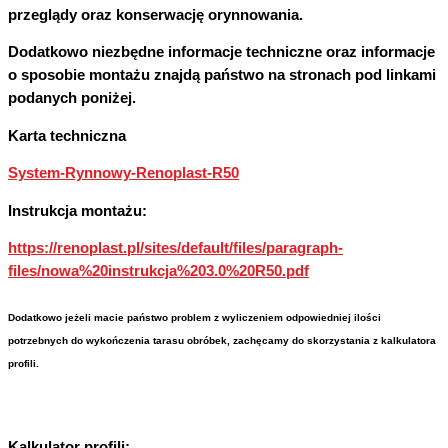
przeglądy oraz konserwację orynnowania.
Dodatkowo niezbędne informacje techniczne oraz informacje
o sposobie montażu znajdą państwo na stronach pod linkami
podanych poniżej.
Karta techniczna
System-Rynnowy-Renoplast-R50
Instrukcja montażu:
https://renoplast.pl/sites/default/files/paragraph-
files/nowa%20instrukcja%203.0%20R50.pdf
Dodatkowo jeżeli macie państwo problem z wyliczeniem odpowiedniej ilości
potrzebnych do wykończenia tarasu obróbek, zachęcamy do skorzystania z kalkulatora
profili.
Kalkulator profili: