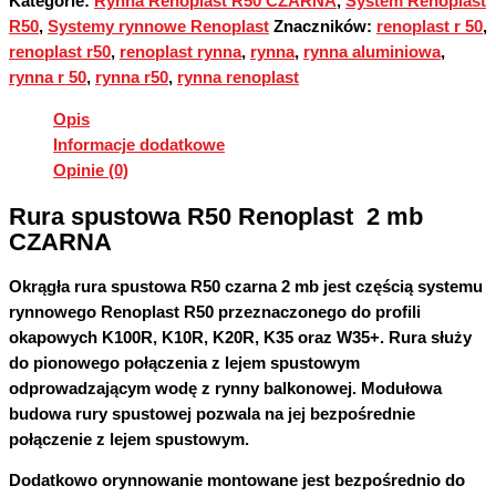
Kategorie:
Rynna Renoplast R50 CZARNA
,
System Renoplast
R50
,
Systemy rynnowe Renoplast
Znaczników:
renoplast r 50
,
renoplast r50
,
renoplast rynna
,
rynna
,
rynna aluminiowa
,
rynna r 50
,
rynna r50
,
rynna renoplast
Opis
Informacje dodatkowe
Opinie (0)
Rura spustowa R50 Renoplast 2 mb
CZARNA
Okrągła rura spustowa R50 czarna 2 mb jest częścią systemu
rynnowego Renoplast R50 przeznaczonego do profili
okapowych K100R, K10R, K20R, K35 oraz W35+. Rura służy
do pionowego połączenia z lejem spustowym
odprowadzającym wodę z rynny balkonowej. Modułowa
budowa rury spustowej pozwala na jej bezpośrednie
połączenie z lejem spustowym.
Dodatkowo orynnowanie montowane jest bezpośrednio do