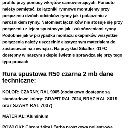
profilu przy pomocy wkrętów samowiercących. Ponadto
należy pamiętać, że łączniki rynnowe montujemy przy
połączeniu dwóch odcinków rynny jak i połączeniu z
narożnikiem rynny. Natomiast łączników
nie stosuje się
przy
połączeniu z lejem spustowym jak i zakończeniami rynny.
Podobnie jak w przypadku montażu okapników wszystkie
połączenia należy uszczelnić elastycznym materiałem do
zastosowań na zewnątrz. Na przykład Sikaflex -11FC
dostępny w naszym sklepie świetnie sprawdza się przy tego
typu pracach .
Rura spustowa R50 czarna 2 mb dane
techniczne:
KOLOR:
CZARNY, RAL 9005 (dodatkowo dostępne są
RAL 8019
standardowe kolory: GRAFIT RAL 7024, BRĄZ
oraz SZARY RAL 7037)
MATERIAŁ:
Aluminium
POWŁOKI:
Chrom żółty i Farba proszkowa poliestrowa