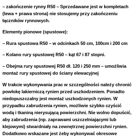
– zakończenie rynny R50 – Sprzedawane jest w kompletach
(lewa + prawa strona) nie stosujemy przy zakończeniu
łączników rynnowych.
Elementy pionowe (spustowe):
– Rura spustowa R50 – w odcinkach 50 cm, 100cm i 200 cm
– Kolano rury spustowej R50 – kąt 67 i 87 stopni.
– Obejma rury spustowej R50 dł. 120 i 250 mm – umożliwia
montaż rury spustowej do ściany elewacyjnej
W trakcie wykonywania prac w szczególności należy chronić
powłokę lakierniczą rynien przed uszkodzeniem. Ponadto
niedopuszczalny jest montaż uszkodzonych rynien. W
przypadku zabrudzenia rynien, możliwie szybko czyścić
wodą i tkaniną nierysującą powierzchni. Nie wolno dopuścić,
aby zabrudzenia (np. zaprawami uszczelniającymi lub
klejowymi) stwardniały na zewnętrznej powierzchni rynien.
Dodatkowo wskazane jest żeby wykonywać okresowe