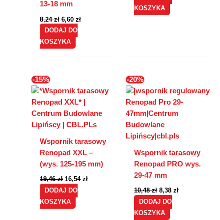
13-18 mm
KOSZYKA
8,24
zł
6,60
zł
DODAJ DO
KOSZYKA
Pierwotna
Aktualna
Pierwotna
Aktualna
-15%
-20%
cena
cena
cena
cena
wynosiła:
wynosi:
wynosiła:
wynosi:
19,46 zł.
16,54 zł.
10,48 zł.
8,38 zł.
Wspornik tarasowy
Renopad XXL –
Wspornik tarasowy
(wys. 125-195 mm)
Renopad PRO wys.
29-47 mm
19,46
zł
16,54
zł
DODAJ DO
10,48
zł
8,38
zł
KOSZYKA
DODAJ DO
KOSZYKA