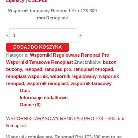
Wspornik tarasowy Renopad Pro 173-300
mm Renoplast
+
-
DODAJ DO KOSZYKA
Kategorie:
Wsporniki Regulowane Renopad Pro
,
Wsporniki Tarasowe Renoplast
Znaczników:
buzon
,
buzony
,
renopad
,
renopad pro
,
renoplast renopad
,
renoplast wspornik
,
wspornik regulowany
,
wspornik
renopad
,
wspornik renoplast
,
wspornik tarasowy
Opis
Informacje dodatkowe
Opinie (0)
WSPORNIK TARASOWY RENOPAD PRO 173 – 300 mm
Renoplast
Wspornik regulowany Renopad Pro 173-300 mm to na