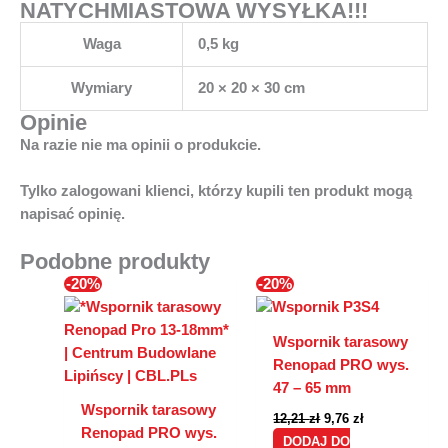
NATYCHMIASTOWA WYSYŁKA!!!
Waga
0,5 kg
Wymiary
20 × 20 × 30 cm
Opinie
Na razie nie ma opinii o produkcie.
Tylko zalogowani klienci, którzy kupili ten produkt mogą
napisać opinię.
Podobne produkty
Pierwotna
Aktualna
Pierwotna
Aktualna
-20%
-20%
cena
cena
cena
cena
wynosiła:
wynosi:
wynosiła:
wynosi:
8,24 zł.
6,60 zł.
12,21 zł.
9,76 zł.
Wspornik tarasowy
Renopad PRO wys.
47 – 65 mm
Wspornik tarasowy
12,21
zł
9,76
zł
Renopad PRO wys.
DODAJ DO